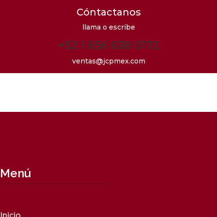
Cóntactanos
llama o escribe
+52 1 656 638 0172
ventas@jcpmex.com
Menú
Inicio